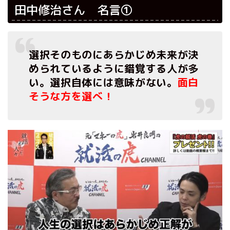
田中修治さん 名言①
選択そのものにあらかじめ未来が決
められているように錯覚する人が多
い。
選択自体には意味がない。
面白
そうな方を選べ！