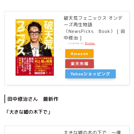
破天荒フェニックス オンデ
ーズ再生物語
（NewsPicks Book） [ 田
中修治 ]
created by
Rinker
Amazon
楽天市場
Yahooショッピング
田中修治さん 最新作
「大きな嘘の木下で」
大きな嘘の木の下で ～僕