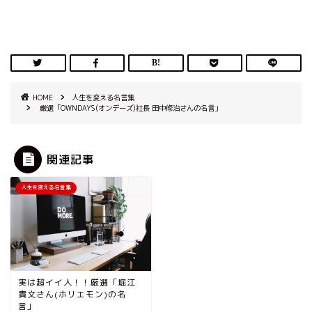
HOME
人生を変える名言集
厳選「OWNDAYS(オンデーズ)社長 田中修治さんの名言」
関連記事
人生を変える名言集
実は超イイ人！！厳選「堀江
貴文さん(ホリエモン)の名
言」