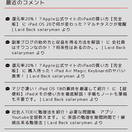
最近のコメント
還元率20%！？Apple公式サイトのiPadの買い方【完全
版】
に
iPad OS 26で何が変わった？マルチタスクが覚醒
| Laid Back salaryman
より
副業ブログの始め方と収益を得る方法を解説！
に
会社員
はオワコンなのか！？将来性はあるのか。。 | Laid Back
salaryman
より
還元率20%！？Apple公式サイトのiPadの買い方【完全
版】
に
購入待った！iPad Air Magic Keyboardのヤバい
真実！ | Laid Back salaryman
より
マジで凄い！iPad OS 18の裏技を厳選して紹介！
に
【超
便利】iPadメモの使い方を徹底解説！手帳もノートも筆箱
も不要です。 | Laid Back salaryman
より
社会人TOEIC勉強法を紹介！必要な問題集・アプリ・
Youtube全部教えます。
に
英語の勉強を隙間時間で！継
続出来る勉強法 | Laid Back salaryman
より