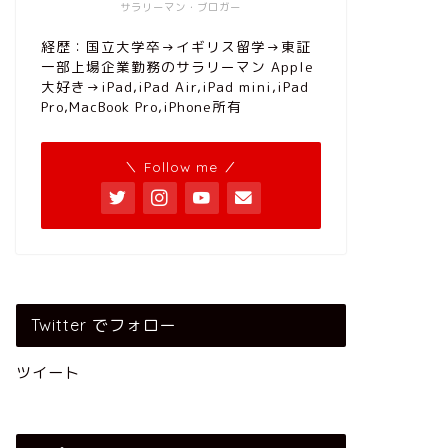
サラリーマン・ブロガー
経歴：国立大学卒→イギリス留学→東証
一部上場企業勤務のサラリーマン Apple
大好き→iPad,iPad Air,iPad mini,iPad
Pro,MacBook Pro,iPhone所有
＼ Follow me ／
Twitter でフォロー
ツイート