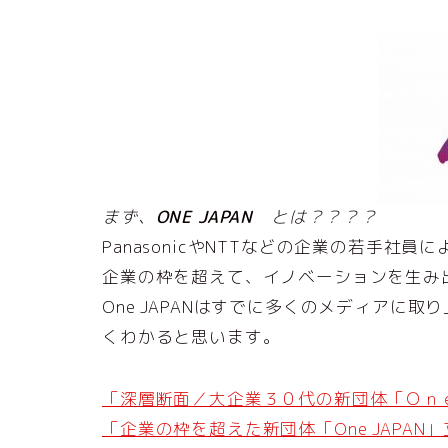
まず、
ONE JAPAN
とは？？？？
PanasonicやNTTなどの企業の若手社
企業の枠を超えて、イノベーションを生み
One JAPANはすでに多くのメディアに
くわかると思います。
「深層断面／大企業３０代の新団体「Ｏｎ
「企業の枠を超えた新団体「One JAPAN