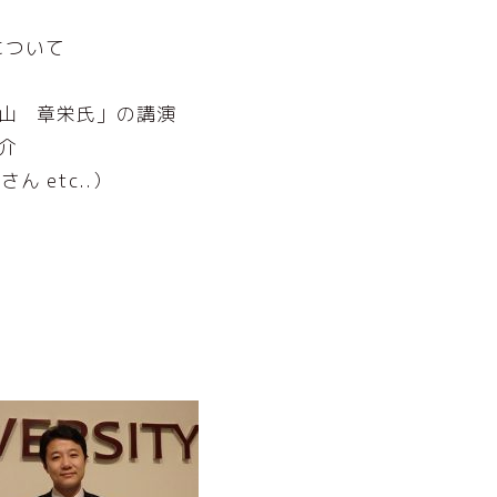
2について
入山 章栄氏」の講演
介
ん etc..）