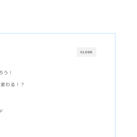
CLOSE
返ろう！
で何が変わる！？
ド