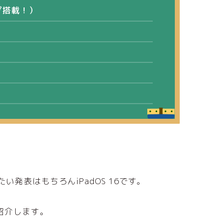
ップ搭載！）
。
い発表はもちろんiPadOS 16です。
を紹介します。