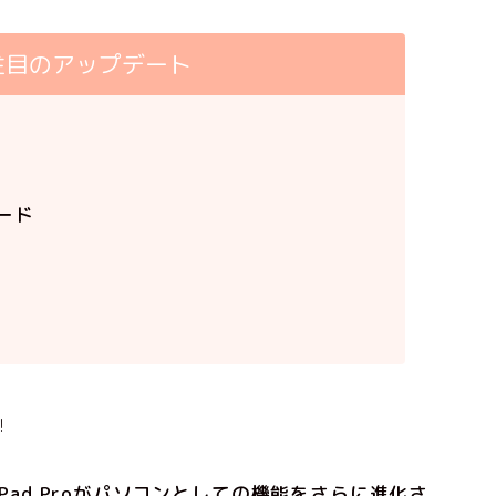
16注目のアップデート
ード
！
iPad Proがパソコンとしての機能をさらに進化さ