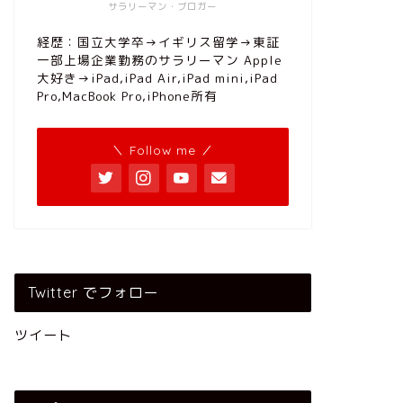
サラリーマン・ブロガー
経歴：国立大学卒→イギリス留学→東証
一部上場企業勤務のサラリーマン Apple
大好き→iPad,iPad Air,iPad mini,iPad
Pro,MacBook Pro,iPhone所有
＼ Follow me ／
Twitter でフォロー
ツイート