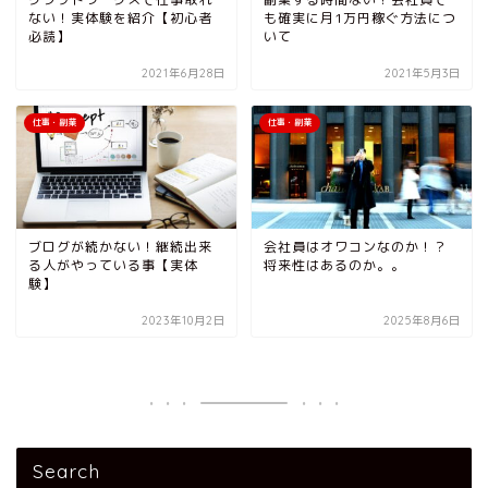
ない！実体験を紹介【初心者
も確実に月1万円稼ぐ方法につ
必読】
いて
2021年6月28日
2021年5月3日
仕事・副業
仕事・副業
ブログが続かない！継続出来
会社員はオワコンなのか！？
る人がやっている事【実体
将来性はあるのか。。
験】
2023年10月2日
2025年8月6日
Search