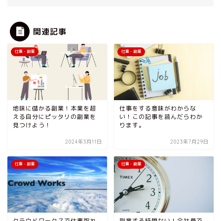
関連記事
仕事・副業
仕事・副業
地味に儲かる副業！本業を超
仕事をする意味がわからな
える自分にピッタリの副業を
い！この記事を読んだらわか
見つけよう！
ります。
2024年3月11日
2023年7月29日
仕事・副業
仕事・副業
クラウドワークスで仕事取れ
副業する時間ない！会社員で