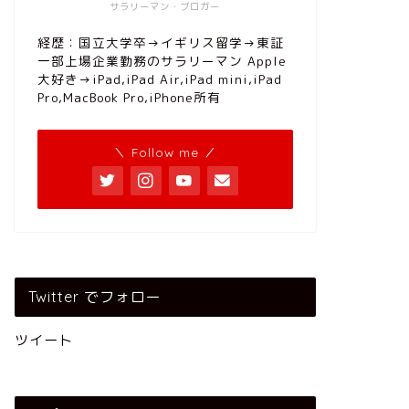
サラリーマン・ブロガー
経歴：国立大学卒→イギリス留学→東証
一部上場企業勤務のサラリーマン Apple
大好き→iPad,iPad Air,iPad mini,iPad
Pro,MacBook Pro,iPhone所有
＼ Follow me ／
Twitter でフォロー
ツイート