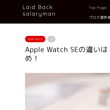
Laid Back
Top Page
salaryman
ブログ運営
Apple Watch
PR
Apple Watch SE
め！