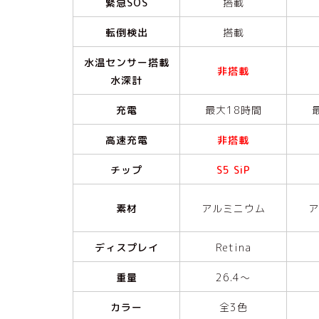
緊急SOS
搭載
転倒検出
搭載
水温センサー搭載
非搭載
水深計
充電
最大18時間
高速充電
非搭載
チップ
S5 SiP
素材
アルミニウム
ア
ディスプレイ
Retina
重量
26.4〜
カラー
全3色