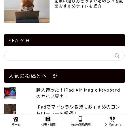
副業の選び方と今すぐ始められる副
業おすすめサイトを紹介
SEARCH
人気の投稿とページ
購入待った！iPad Air Magic Keyboard
のヤバい真実！
iPadでマイクラやる時におすすめのコン
トローラーを厳選！
iPadでGAS(Google App Script)を使う
ホーム
仕事・副業
Apple製品情報
Dr.Martens