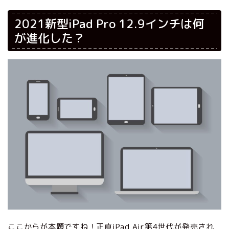
2021新型iPad Pro 12.9インチは何
が進化した？
ここからが本題ですね！正直iPad Air第4世代が発売され